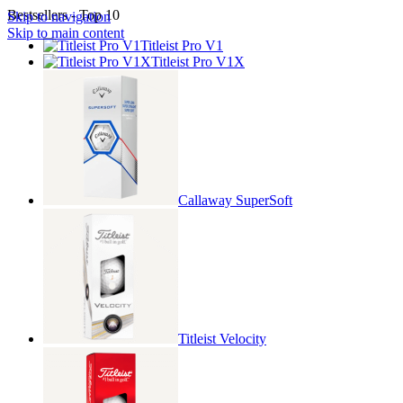
Bestsellers - Top 10
Skip to navigation
Skip to main content
Titleist Pro V1
Titleist Pro V1X
Callaway SuperSoft
Titleist Velocity