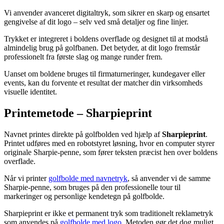
Vi anvender avanceret digitaltryk, som sikrer en skarp og ensartet
gengivelse af dit logo – selv ved små detaljer og fine linjer.
Trykket er integreret i boldens overflade og designet til at modstå
almindelig brug på golfbanen. Det betyder, at dit logo fremstår
professionelt fra første slag og mange runder frem.
Uanset om boldene bruges til firmaturneringer, kundegaver eller
events, kan du forvente et resultat der matcher din virksomheds
visuelle identitet.
Printemetode – Sharpieprint
Navnet printes direkte på golfbolden ved hjælp af
Sharpieprint
.
Printet udføres med en robotstyret løsning, hvor en computer styrer
originale Sharpie-penne, som fører teksten præcist hen over boldens
overflade.
Når vi printer
golfbolde med navnetryk
, så anvender vi de samme
Sharpie-penne, som bruges på den professionelle tour til
markeringer og personlige kendetegn på golfbolde.
Sharpieprint er ikke et permanent tryk som traditionelt reklametryk
som anvendes på
golfbolde med logo
. Metoden gør det dog muligt