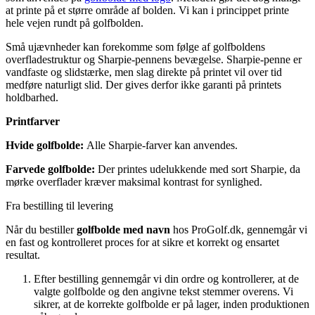
at printe på et større område af bolden. Vi kan i princippet printe
hele vejen rundt på golfbolden.
Små ujævnheder kan forekomme som følge af golfboldens
overfladestruktur og Sharpie-pennens bevægelse. Sharpie-penne er
vandfaste og slidstærke, men slag direkte på printet vil over tid
medføre naturligt slid. Der gives derfor ikke garanti på printets
holdbarhed.
Printfarver
Hvide golfbolde:
Alle Sharpie-farver kan anvendes.
Farvede golfbolde:
Der printes udelukkende med sort Sharpie, da
mørke overflader kræver maksimal kontrast for synlighed.
Fra bestilling til levering
Når du bestiller
golfbolde med navn
hos ProGolf.dk, gennemgår vi
en fast og kontrolleret proces for at sikre et korrekt og ensartet
resultat.
Efter bestilling gennemgår vi din ordre og kontrollerer, at de
valgte golfbolde og den angivne tekst stemmer overens. Vi
sikrer, at de korrekte golfbolde er på lager, inden produktionen