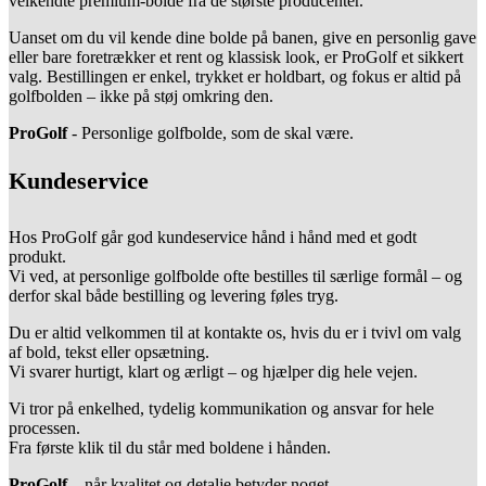
velkendte premium-bolde fra de største producenter.
Uanset om du vil kende dine bolde på banen, give en personlig gave
eller bare foretrækker et rent og klassisk look, er ProGolf et sikkert
valg. Bestillingen er enkel, trykket er holdbart, og fokus er altid på
golfbolden – ikke på støj omkring den.
ProGolf
- Personlige golfbolde, som de skal være.
Kundeservice
Hos ProGolf går god kundeservice hånd i hånd med et godt
produkt.
Vi ved, at personlige golfbolde ofte bestilles til særlige formål – og
derfor skal både bestilling og levering føles tryg.
Du er altid velkommen til at kontakte os, hvis du er i tvivl om valg
af bold, tekst eller opsætning.
Vi svarer hurtigt, klart og ærligt – og hjælper dig hele vejen.
Vi tror på enkelhed, tydelig kommunikation og ansvar for hele
processen.
Fra første klik til du står med boldene i hånden.
ProGolf
– når kvalitet og detalje betyder noget.