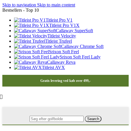
Skip to navigation
Skip to main content
Bestsellers - Top 10
Titleist Pro V1
Titleist Pro V1X
Callaway SuperSoft
Titleist Velocity
Titleist Trufeel
Callaway Chrome Soft
Srixon Soft Feel
Srixon Soft Feel Lady
Callaway Reva
Titleist AVX
Gratis levering ved køb over 499,-
Search