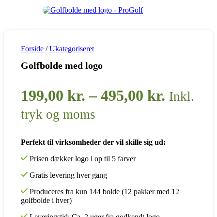
Forside
/
Ukategoriseret
Golfbolde med logo
Prisinte
199,00
kr.
–
495,00
kr.
Inkl.
199,00 k
tryk og moms
til
Perfekt til virksomheder der vil skille sig ud:
495,00 k
Prisen dækker logo i op til 5 farver
Gratis levering hver gang
Produceres fra kun 144 bolde
(12 pakker med 12
golfbolde i hver)
Leveringstid: Ca. 2 uger fra godkendt logo