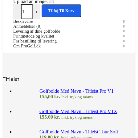
Upload an image:
Golfbolde med logo antal
Tilføj Til Kurv
-
+
Beskrivelse
Anmeldelser (0)
Levering af dine golfbolde
Printmetode og kvalitet
Fra bestilling til levering
Om ProGolf.dk
Titleist
Golfbolde Med Navn - Titleist Pro V1
155,00
kr.
Inkl. tryk og moms
Golfbolde Med Navn - Titleist Pro V1X
155,00
kr.
Inkl. tryk og moms
Golfbolde Med Navn - Titleist Tour Soft
119,00
kr.
Inkl. tryk og moms