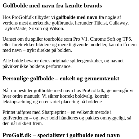
Golfbolde med navn fra kendte brands
Hos ProGolf.dk tilbyder vi
golfbolde med navn
fra nogle af
verdens mest anerkendte golfbrands, herunder Titleist, Callaway,
TaylorMade, Srixon og Wilson.
Uanset om du spiller tourbolde som Pro V1, Chrome Soft og TP5,
eller foretrækker blødere og mere tilgivende modeller, kan du få dem
med navn – trykt direkte på bolden.
Alle bolde bevarer deres originale spilleegenskaber, og navnet
påvirker ikke boldens performance.
Personlige golfbolde – enkelt og gennemtænkt
Når du bestiller golfbolde med navn hos ProGolf.dk, gennemgår vi
hver ordre manuelt. Vi sikrer korrekt boldvalg, korrekt
tekstopsætning og en ensartet placering på boldene.
Printet udføres med Sharpieprint – en velkendt metode i
golfverdenen – og hver bold håndteres og pakkes omhyggeligt, så
den når sikkert frem.
ProGolf.dk – specialister i golfbolde med navn