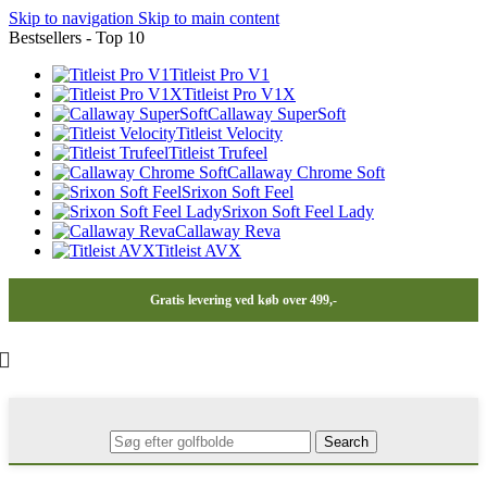
Skip to navigation
Skip to main content
Bestsellers - Top 10
Titleist Pro V1
Titleist Pro V1X
Callaway SuperSoft
Titleist Velocity
Titleist Trufeel
Callaway Chrome Soft
Srixon Soft Feel
Srixon Soft Feel Lady
Callaway Reva
Titleist AVX
Gratis levering ved køb over 499,-
Search