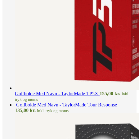
Golfbolde Med Navn - TaylorMade TP5X
155,00
kr.
Inkl.
tryk og moms
Golfbolde Med Navn - TaylorMade Tour Response
135,00
kr.
Inkl. tryk og moms